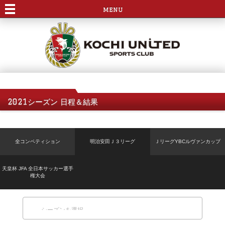
menu
2021シーズン 日程＆結果
全コンペティション
明治安田Ｊ３リーグ
ＪリーグYBCルヴァンカップ
天皇杯 JFA 全日本サッカー選手
権大会