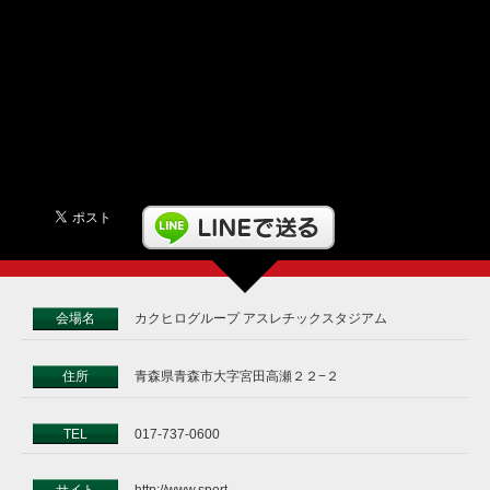
会場名
カクヒログループ アスレチックスタジアム
住所
青森県青森市大字宮田高瀬２２−２
TEL
017-737-0600
サイト
http://www.sport-