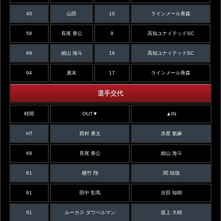
40
山田
10
ラインメール青森
58
長尾 善公
9
高知ユナイテッドSC
69
細山 海斗
19
高知ユナイテッドSC
94
廣末
17
ラインメール青森
選手交代
時間
OUT▼
▲IN
HT
西村 勇太
赤星 魁麻
69
長尾 善公
細山 海斗
81
横竹 翔
関 知哉
81
田中 彰馬
吉田 知樹
91
ルーカス ダウベルマン
坂上 大樹