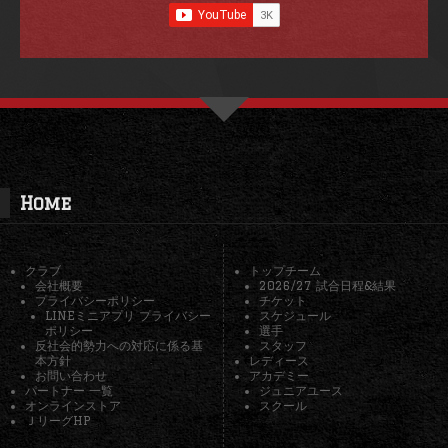
Home
クラブ
トップチーム
会社概要
2026/27 試合日程&結果
プライバシーポリシー
チケット
LINEミニアプリ プライバシー
スケジュール
ポリシー
選手
反社会的勢力への対応に係る基
スタッフ
本方針
レディース
お問い合わせ
アカデミー
パートナー 一覧
ジュニアユース
オンラインストア
スクール
ＪリーグHP