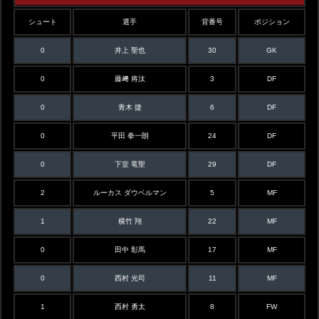
シュート
選手
背番号
ポジション
0
井上 聖也
30
GK
0
藤﨑 将汰
3
DF
0
青木 捷
6
DF
0
平田 拳一朗
24
DF
0
下堂 竜聖
29
DF
2
ルーカス ダウベルマン
5
MF
1
横竹 翔
22
MF
0
田中 彰馬
17
MF
0
西村 光司
11
MF
1
西村 勇太
8
FW