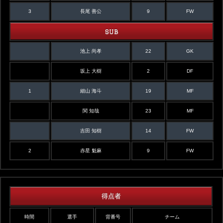
3
長尾 善公
9
FW
SUB
池上 尚孝
22
GK
坂上 大樹
2
DF
1
細山 海斗
19
MF
関 知哉
23
MF
吉田 知樹
14
FW
2
赤星 魁麻
9
FW
得点者
時間
選手
背番号
チーム