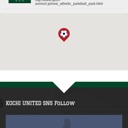
aoimori.jp/new_athletic_park/ball_park.html
KOCHI UNITED SNS Follow