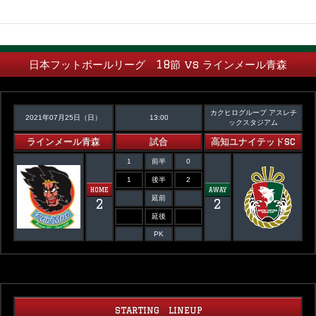
日本フットボールリーグ 18節 vs ラインメール青森
カクヒログループ アスレチ
2021年07月25日（日）
13:00
ックスタジアム
ラインメール青森
試合
高知ユナイテッドSC
1
前半
0
1
後半
2
HOME
AWAY
延前
2
2
延後
PK
STARTING LINEUP