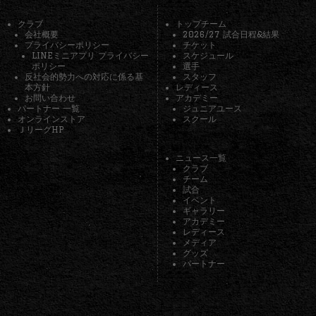
クラブ
トップチーム
会社概要
2026/27 試合日程&結果
プライバシーポリシー
チケット
LINEミニアプリ プライバシー
スケジュール
ポリシー
選手
反社会的勢力への対応に係る基
スタッフ
本方針
レディース
お問い合わせ
アカデミー
パートナー 一覧
ジュニアユース
オンラインストア
スクール
ＪリーグHP
ニュース一覧
クラブ
チーム
試合
イベント
ギャラリー
アカデミー
レディース
メディア
グッズ
パートナー