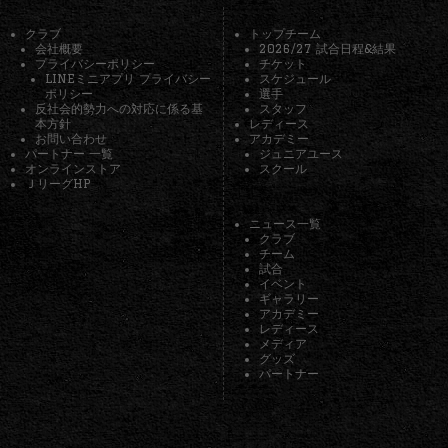
クラブ
トップチーム
会社概要
2026/27 試合日程&結果
プライバシーポリシー
チケット
LINEミニアプリ プライバシー
スケジュール
ポリシー
選手
反社会的勢力への対応に係る基
スタッフ
本方針
レディース
お問い合わせ
アカデミー
パートナー 一覧
ジュニアユース
オンラインストア
スクール
ＪリーグHP
ニュース一覧
クラブ
チーム
試合
イベント
ギャラリー
アカデミー
レディース
メディア
グッズ
パートナー