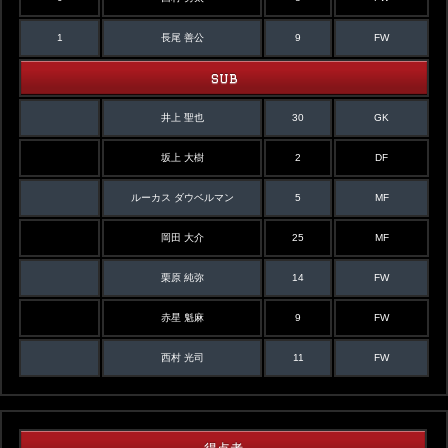
1
長尾 善公
9
FW
SUB
井上 聖也
30
GK
坂上 大樹
2
DF
ルーカス ダウベルマン
5
MF
岡田 大介
25
MF
栗原 純弥
14
FW
赤星 魁麻
9
FW
西村 光司
11
FW
得点者