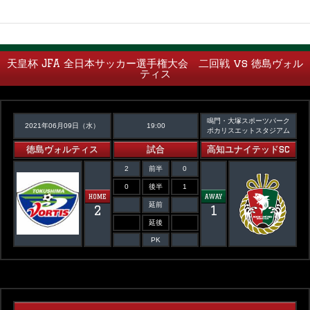
天皇杯 JFA 全日本サッカー選手権大会 二回戦 vs 徳島ヴォル
ティス
鳴門・大塚スポーツパーク
2021年06月09日（水）
19:00
ポカリスエットスタジアム
徳島ヴォルティス
試合
高知ユナイテッドSC
2
前半
0
0
後半
1
HOME
AWAY
延前
2
1
延後
PK