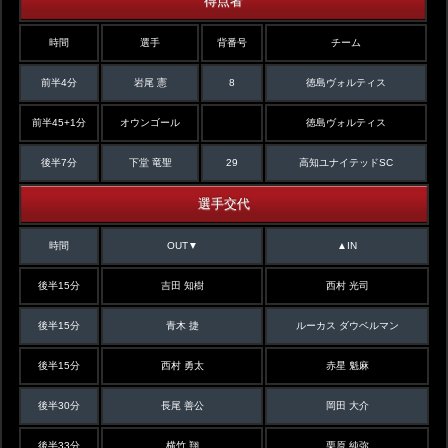
時間
選手
背番号
チーム
前半4分
岩尾 憲
8
徳島ヴォルティス
前半45+1分
オウンゴール
徳島ヴォルティス
後半7分
下堂 竜聖
29
高知ユナイテッドSC
選手交代
時間
OUT▼
▲IN
後半15分
吉田 知樹
西村 光司
後半15分
青木 捷
ルーカス ダウベルマン
後半15分
西村 勇太
赤星 魁麻
後半30分
長尾 善公
岡田 大介
後半33分
横竹 翔
栗原 純弥