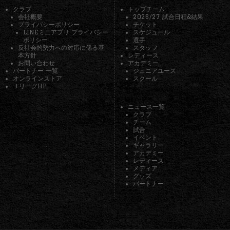
クラブ
トップチーム
会社概要
2026/27 試合日程&結果
プライバシーポリシー
チケット
LINEミニアプリ プライバシー
スケジュール
ポリシー
選手
反社会的勢力への対応に係る基
スタッフ
本方針
レディース
お問い合わせ
アカデミー
パートナー 一覧
ジュニアユース
オンラインストア
スクール
ＪリーグHP
ニュース一覧
クラブ
チーム
試合
イベント
ギャラリー
アカデミー
レディース
メディア
グッズ
パートナー