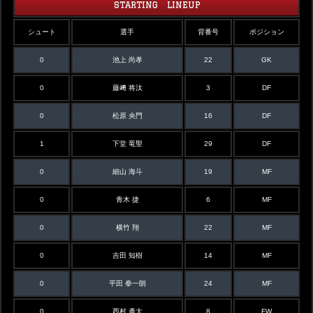
STARTING LINEUP
シュート
選手
背番号
ポジション
0
池上 尚孝
22
GK
0
藤﨑 将汰
3
DF
0
松原 央門
16
DF
1
下堂 竜聖
29
DF
0
細山 海斗
19
MF
0
青木 捷
6
MF
0
横竹 翔
22
MF
0
吉田 知樹
14
MF
0
平田 拳一朗
24
MF
0
西村 勇太
8
FW