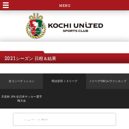
menu
2021シーズン 日程＆結果
全コンペティション
明治安田Ｊ３リーグ
ＪリーグYBCルヴァンカップ
天皇杯 JFA 全日本サッカー選手
権大会