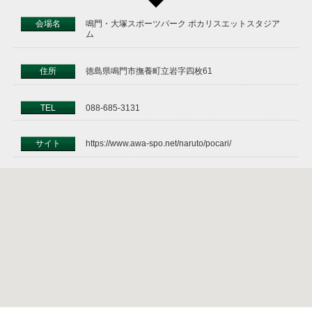
会場名
鳴門・大塚スポーツパーク ポカリスエットスタジア
ム
住所
徳島県鳴門市撫養町立岩字四枚61
TEL
088-685-3131
サイト
https://www.awa-spo.net/naruto/pocari/