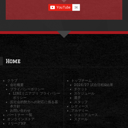
Home
クラブ
トップチーム
会社概要
2026/27 試合日程&結果
プライバシーポリシー
チケット
LINEミニアプリ プライバシー
スケジュール
ポリシー
選手
反社会的勢力への対応に係る基
スタッフ
本方針
レディース
お問い合わせ
アカデミー
パートナー 一覧
ジュニアユース
オンラインストア
スクール
ＪリーグHP