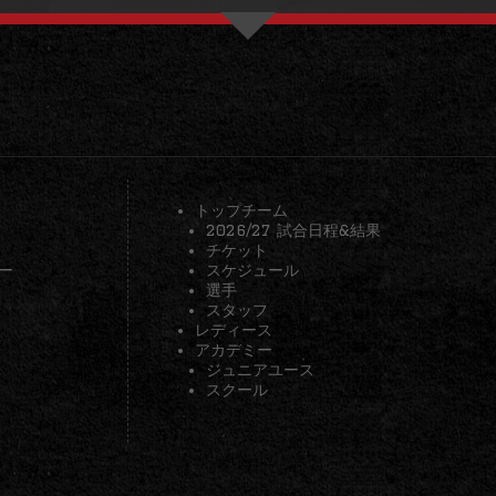
トップチーム
2026/27 試合日程&結果
チケット
ー
スケジュール
選手
スタッフ
レディース
アカデミー
ジュニアユース
スクール