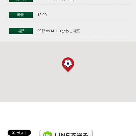
時間
13:00
場所
29節 vs ＭＩＯびわこ滋賀