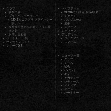
クラブ
トップチーム
会社概要
2026/27 試合日程&結果
プライバシーポリシー
チケット
LINEミニアプリ プライバシー
スケジュール
ポリシー
選手
反社会的勢力への対応に係る基
スタッフ
本方針
レディース
お問い合わせ
アカデミー
パートナー 一覧
ジュニアユース
オンラインストア
スクール
ＪリーグHP
ニュース一覧
クラブ
チーム
試合
イベント
ギャラリー
アカデミー
レディース
メディア
グッズ
パートナー