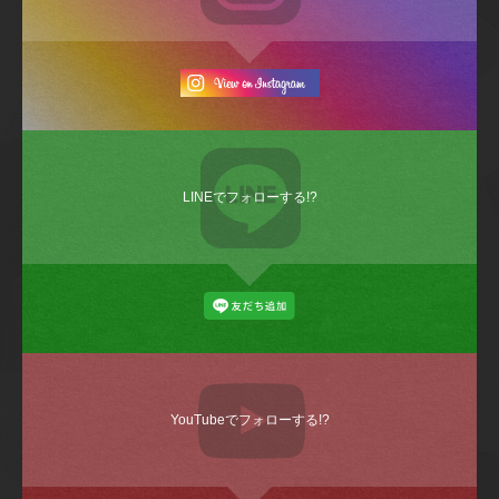
LINEでフォローする!?
YouTubeでフォローする!?