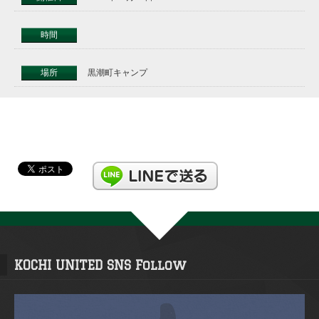
時間
場所
黒潮町キャンプ
KOCHI UNITED SNS Follow