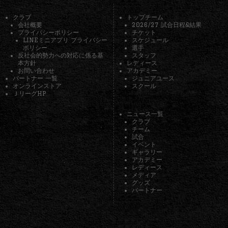
クラブ
トップチーム
会社概要
2026/27 試合日程&結果
プライバシーポリシー
チケット
LINEミニアプリ プライバシー
スケジュール
ポリシー
選手
反社会的勢力への対応に係る基
スタッフ
本方針
レディース
お問い合わせ
アカデミー
パートナー 一覧
ジュニアユース
オンラインストア
スクール
ＪリーグHP
ニュース一覧
クラブ
チーム
試合
イベント
ギャラリー
アカデミー
レディース
メディア
グッズ
パートナー