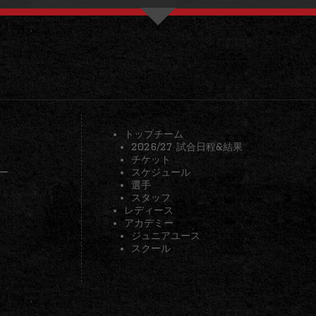
トップチーム
2026/27 試合日程&結果
チケット
ー
スケジュール
選手
スタッフ
レディース
アカデミー
ジュニアユース
スクール