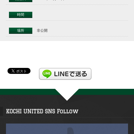
時間
場所
非公開
KOCHI UNITED SNS Follow