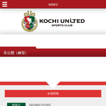
menu
非公開（練習）
会場情報
開催日
2023年07月29日