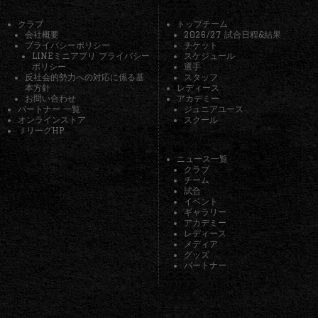
クラブ
トップチーム
会社概要
2026/27 試合日程&結果
プライバシーポリシー
チケット
LINEミニアプリ プライバシー
スケジュール
ポリシー
選手
反社会的勢力への対応に係る基
スタッフ
本方針
レディース
お問い合わせ
アカデミー
パートナー 一覧
ジュニアユース
オンラインストア
スクール
ＪリーグHP
ニュース一覧
クラブ
チーム
試合
イベント
ギャラリー
アカデミー
レディース
メディア
グッズ
パートナー