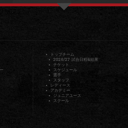
トップチーム
2026/27 試合日程&結果
チケット
ー
スケジュール
選手
スタッフ
レディース
アカデミー
ジュニアユース
スクール