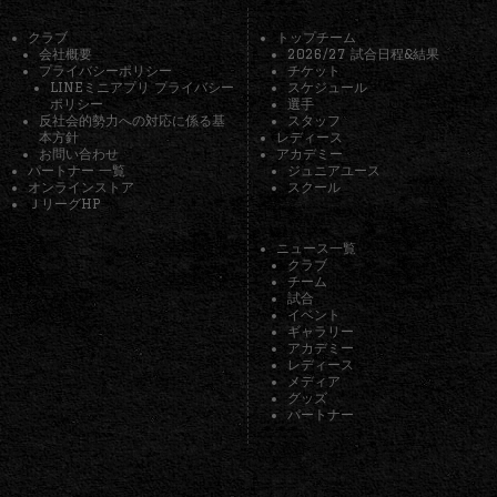
クラブ
トップチーム
会社概要
2026/27 試合日程&結果
プライバシーポリシー
チケット
LINEミニアプリ プライバシー
スケジュール
ポリシー
選手
反社会的勢力への対応に係る基
スタッフ
本方針
レディース
お問い合わせ
アカデミー
パートナー 一覧
ジュニアユース
オンラインストア
スクール
ＪリーグHP
ニュース一覧
クラブ
チーム
試合
イベント
ギャラリー
アカデミー
レディース
メディア
グッズ
パートナー