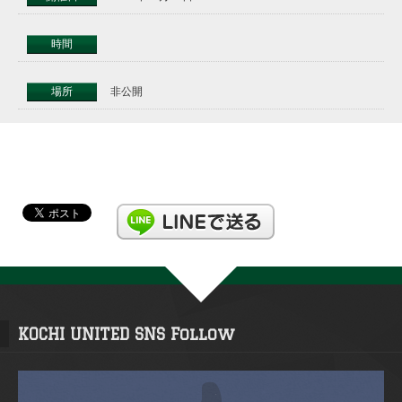
時間
場所
非公開
KOCHI UNITED SNS Follow