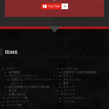
Home
クラブ
トップチーム
会社概要
2026/27 試合日程&結果
プライバシーポリシー
チケット
LINEミニアプリ プライバシー
スケジュール
ポリシー
選手
反社会的勢力への対応に係る基
スタッフ
本方針
レディース
お問い合わせ
アカデミー
パートナー 一覧
ジュニアユース
オンラインストア
スクール
ＪリーグHP