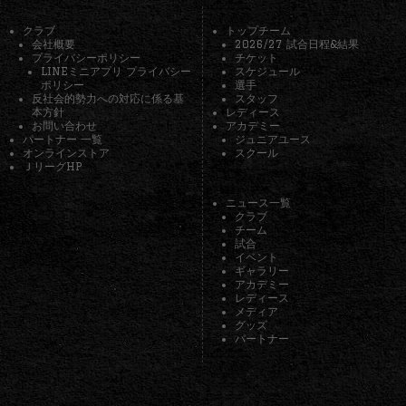
クラブ
トップチーム
会社概要
2026/27 試合日程&結果
プライバシーポリシー
チケット
LINEミニアプリ プライバシー
スケジュール
ポリシー
選手
反社会的勢力への対応に係る基
スタッフ
本方針
レディース
お問い合わせ
アカデミー
パートナー 一覧
ジュニアユース
オンラインストア
スクール
ＪリーグHP
ニュース一覧
クラブ
チーム
試合
イベント
ギャラリー
アカデミー
レディース
メディア
グッズ
パートナー