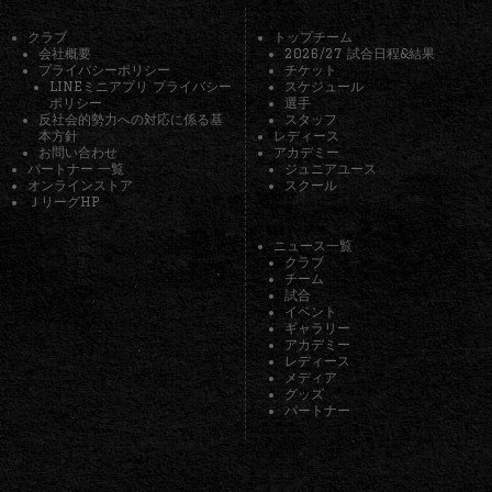
クラブ
トップチーム
会社概要
2026/27 試合日程&結果
プライバシーポリシー
チケット
LINEミニアプリ プライバシー
スケジュール
ポリシー
選手
反社会的勢力への対応に係る基
スタッフ
本方針
レディース
お問い合わせ
アカデミー
パートナー 一覧
ジュニアユース
オンラインストア
スクール
ＪリーグHP
ニュース一覧
クラブ
チーム
試合
イベント
ギャラリー
アカデミー
レディース
メディア
グッズ
パートナー