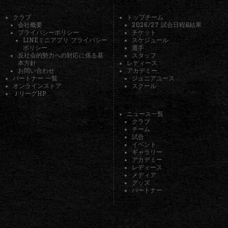
クラブ
トップチーム
会社概要
2026/27 試合日程&結果
プライバシーポリシー
チケット
LINEミニアプリ プライバシー
スケジュール
ポリシー
選手
反社会的勢力への対応に係る基
スタッフ
本方針
レディース
お問い合わせ
アカデミー
パートナー 一覧
ジュニアユース
オンラインストア
スクール
ＪリーグHP
ニュース一覧
クラブ
チーム
試合
イベント
ギャラリー
アカデミー
レディース
メディア
グッズ
パートナー