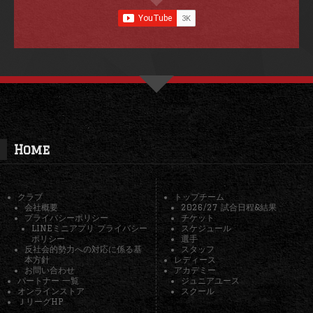
Home
クラブ
トップチーム
会社概要
2026/27 試合日程&結果
プライバシーポリシー
チケット
LINEミニアプリ プライバシー
スケジュール
ポリシー
選手
反社会的勢力への対応に係る基
スタッフ
本方針
レディース
お問い合わせ
アカデミー
パートナー 一覧
ジュニアユース
オンラインストア
スクール
ＪリーグHP