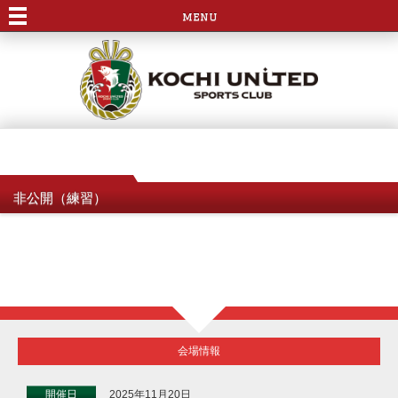
menu
非公開（練習）
会場情報
開催日
2025年11月20日