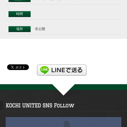
時間
場所
非公開
KOCHI UNITED SNS Follow