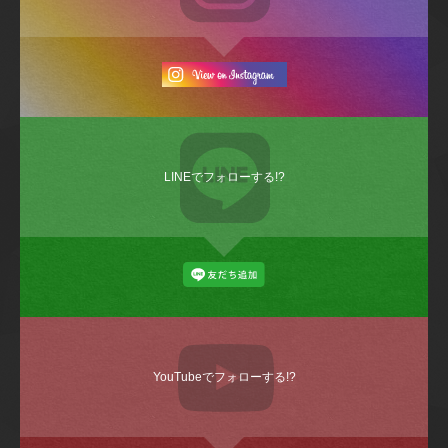
LINEでフォローする!?
YouTubeでフォローする!?