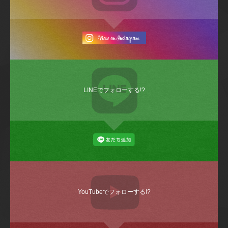
LINEでフォローする!?
YouTubeでフォローする!?