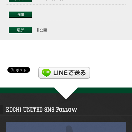
時間
場所
非公開
KOCHI UNITED SNS Follow