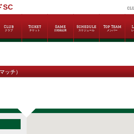
SC
CL
Club
Ticket
Game
Schedule
Top Team
L
クラブ
チケット
日程&結果
スケジュール
メンバー
グマッチ）