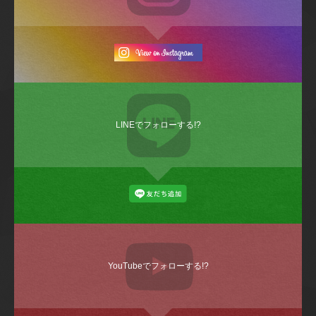
LINEでフォローする!?
YouTubeでフォローする!?