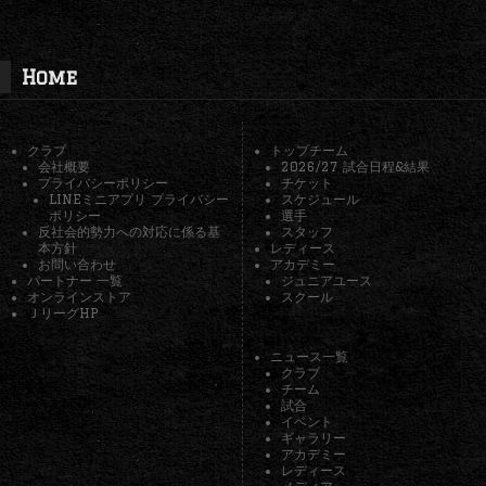
Home
クラブ
トップチーム
会社概要
2026/27 試合日程&結果
プライバシーポリシー
チケット
LINEミニアプリ プライバシー
スケジュール
ポリシー
選手
反社会的勢力への対応に係る基
スタッフ
本方針
レディース
お問い合わせ
アカデミー
パートナー 一覧
ジュニアユース
オンラインストア
スクール
ＪリーグHP
ニュース一覧
クラブ
チーム
試合
イベント
ギャラリー
アカデミー
レディース