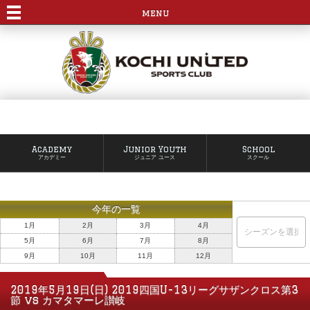
menu
Academy
Junior Youth
School
アカデミー
ジュニア ユース
スクール
今年の一覧
1月
2月
3月
4月
5月
6月
7月
8月
9月
10月
11月
12月
2019年5月19日(日) 2019四国U-13リーグサザンクロス第3
節 vs カマタマーレ讃岐