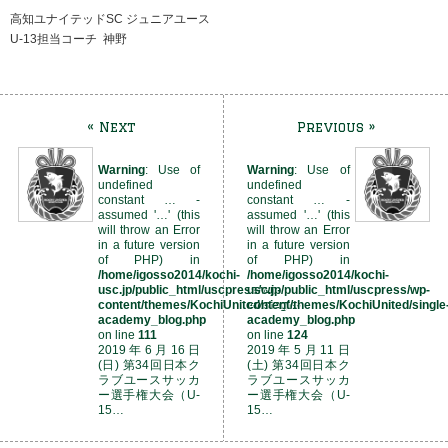
高知ユナイテッドSC ジュニアユース
U-13担当コーチ 神野
« Next
Previous »
Warning
: Use of
Warning
: Use of
undefined
undefined
constant … -
constant … -
assumed '…' (this
assumed '…' (this
will throw an Error
will throw an Error
in a future version
in a future version
of PHP) in
of PHP) in
/home/igosso2014/kochi-
/home/igosso2014/kochi-
usc.jp/public_html/uscpress/wp-
usc.jp/public_html/uscpress/wp-
content/themes/KochiUnited/single-
content/themes/KochiUnited/single
academy_blog.php
academy_blog.php
on line
111
on line
124
2019年6月16日
2019年5月11日
(日) 第34回日本ク
(土) 第34回日本ク
ラブユースサッカ
ラブユースサッカ
ー選手権大会（U-
ー選手権大会（U-
15…
15…