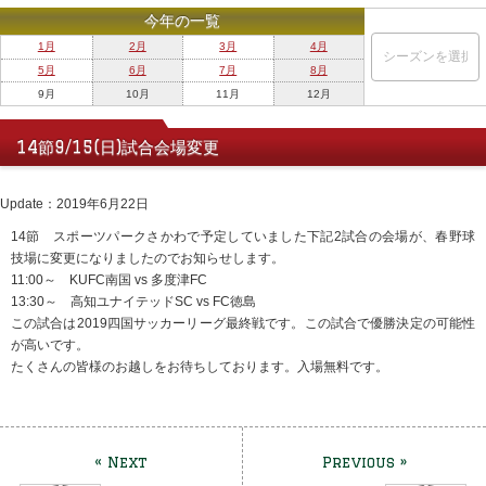
今年の一覧
1月
2月
3月
4月
5月
6月
7月
8月
9月
10月
11月
12月
14節9/15(日)試合会場変更
Update：2019年6月22日
14節 スポーツパークさかわで予定していました下記2試合の会場が、春野球
技場に変更になりましたのでお知らせします。
11:00～ KUFC南国 vs 多度津FC
13:30～ 高知ユナイテッドSC vs FC徳島
この試合は2019四国サッカーリーグ最終戦です。この試合で優勝決定の可能性
が高いです。
たくさんの皆様のお越しをお待ちしております。入場無料です。
« Next
Previous »