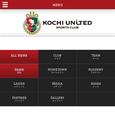
menu
All News
Club
Team
クラブ
チーム
Game
Hometown
Academy
試合
ホームタウン
アカデミー
Ladies
Media
Goods
レディース
メディア
グッズ
Partner
Gallery
パートナー
ギャラリー