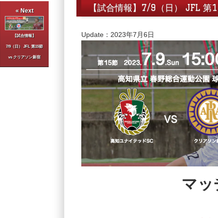
【試合情報】7/9（日） JFL 第
« Next
Update：2023年7月6日
【試合情報】
7/9（日） JFL 第15節
vs クリアソン新宿
マッ