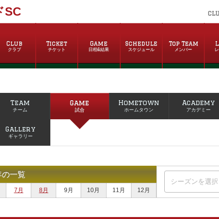
SC
CL
Club
Ticket
Game
Schedule
Top Team
L
クラブ
チケット
日程&結果
スケジュール
メンバー
Team
Game
Hometown
Academy
チーム
試合
ホームタウン
アカデミー
Gallery
ギャラリー
年の一覧
7月
8月
9月
10月
11月
12月