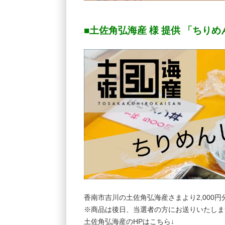
■土佐角弘海産 様 提供 「ちり
香南市吉川の土佐角弘海産さまより2,000
※商品は後日、当選者の方にお送りいたしま
土佐角弘海産のHPはこちら↓