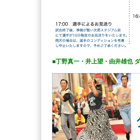
■丁野真一・井上望・由井雄也 