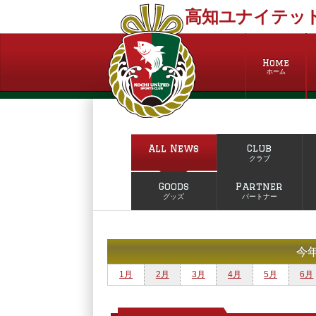
高知ユナイテッド
Home
ホーム
All News
Club
クラブ
Goods
Partner
グッズ
パートナー
今
1月
2月
3月
4月
5月
6月