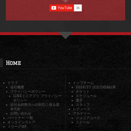
Home
クラブ
トップチーム
会社概要
2026/27 試合日程&結果
プライバシーポリシー
チケット
LINEミニアプリ プライバシー
スケジュール
ポリシー
選手
反社会的勢力への対応に係る基
スタッフ
本方針
レディース
お問い合わせ
アカデミー
パートナー 一覧
ジュニアユース
オンラインストア
スクール
ＪリーグHP