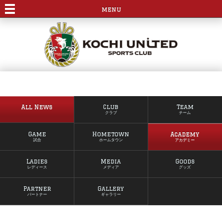
menu
All News
Club
Team
クラブ
チーム
Game
Hometown
Academy
試合
ホームタウン
アカデミー
Ladies
Media
Goods
レディース
メディア
グッズ
Partner
Gallery
パートナー
ギャラリー