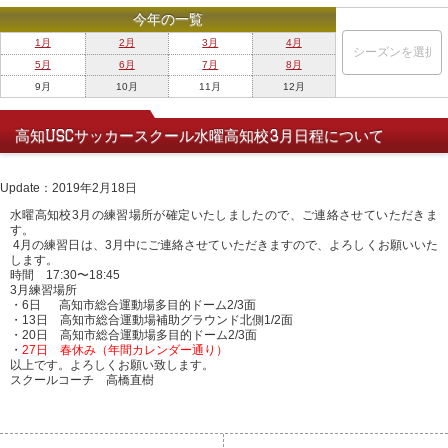
今年の一覧
1月
2月
3月
4月
5月
6月
7月
8月
9月
10月
11月
12月
高知USCサッカースクール水曜高知校3月日程について
Update：2019年2月18日
水曜高知校3月
の練習場所
が
確定いたしましたので、
ご連絡させていただきま
す。
4月の練習日は、3月中にご連絡させていただきますので、
よろしくお願いいた
します。
時間 17:30〜18:45
3月
練習場所
・6日
高知
市総合運動場多目的ドーム2/3面
・13
日
高知
市総合運動場補助グラウンド北側1/2面
・20日
高知
市総合運動場多目的ドーム2/3面
・
27日 春休み（年間カレンダー通り）
以上です。よろしくお願い致します。
スクール
コーチ 高橋直樹