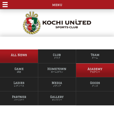
menu
All News
Club
Team
クラブ
チーム
Game
Hometown
Academy
試合
ホームタウン
アカデミー
Ladies
Media
Goods
レディース
メディア
グッズ
Partner
Gallery
パートナー
ギャラリー