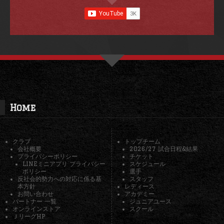
Home
クラブ
トップチーム
会社概要
2026/27 試合日程&結果
プライバシーポリシー
チケット
LINEミニアプリ プライバシー
スケジュール
ポリシー
選手
反社会的勢力への対応に係る基
スタッフ
本方針
レディース
お問い合わせ
アカデミー
パートナー 一覧
ジュニアユース
オンラインストア
スクール
ＪリーグHP