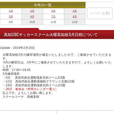
今年の一覧
1月
2月
3月
4月
5月
6月
7月
8月
9月
10月
11月
12月
高知USCサッカースクール火曜高知校3月日程について
Update：2019年2月18日
火曜高知校3月
の練習場所
が
確定いたしましたので、
ご連絡させていただきま
す。
4月の練習日は、3月中にご連絡させていただきますので、
よろしくお願いいた
します。
時間 17:30〜18:45
3月
練習場所
・5日
高知
市総合運動場多目的ドーム2/3面
・12
日
高知
市総合運動場補助グラウンド北側1/2面
・19日
高知
市総合運動場多目的ドーム2/3面
・
26日 春休み（年間カレンダー通り）
以上です。よろしくお願い致します。
スクール
コーチ 高橋直樹