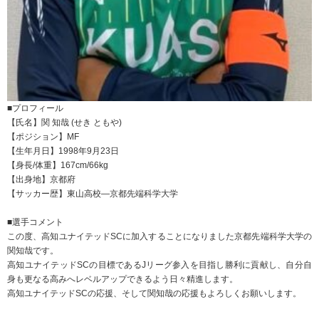
■プロフィール
【氏名】関 知哉 (せき ともや)
【ポジション】MF
【生年月日】1998年9月23日
【身長/体重】167cm/66kg
【出身地】京都府
【サッカー歴】東山高校―京都先端科学大学
■選手コメント
この度、高知ユナイテッドSCに加入することになりました京都先端科学大学の
関知哉です。
高知ユナイテッドSCの目標であるJリーグ参入を目指し勝利に貢献し、自分自
身も更なる高みへレベルアップできるよう日々精進します。
高知ユナイテッドSCの応援、そして関知哉の応援もよろしくお願いします。