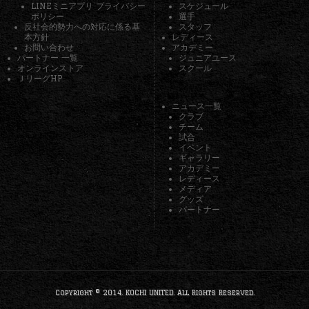
LINEミニアプリ プライバシー
スケジュール
ポリシー
選手
反社会的勢力への対応に係る基
スタッフ
本方針
レディース
お問い合わせ
アカデミー
パートナー 一覧
ジュニアユース
オンラインストア
スクール
ＪリーグHP
ニュース一覧
クラブ
チーム
試合
イベント
ギャラリー
アカデミー
レディース
メディア
グッズ
パートナー
Copyright © 2014. KOCHI UNITED. All Rights Reserved.