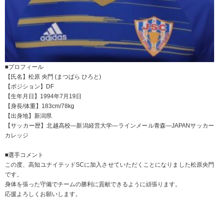
■プロフィール
【氏名】松原 央門 (まつばら ひろと)
【ポジション】DF
【生年月日】1994年7月19日
【身長/体重】183cm/78kg
【出身地】新潟県
【サッカー歴】北越高校―新潟経営大学―ラインメール青森―JAPANサッカー
カレッジ
■選手コメント
この度、高知ユナイテッドSCに加入させていただくことになりました松原央門
です。
身体を張った守備でチームの勝利に貢献できるように頑張ります。
応援よろしくお願いします。