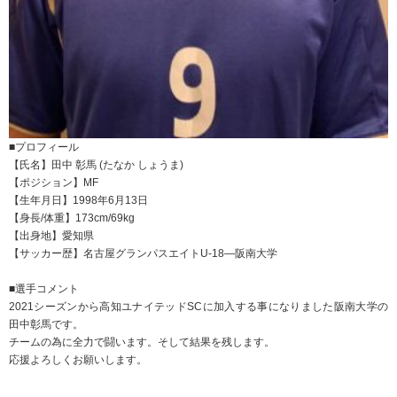
■プロフィール
【氏名】田中 彰馬 (たなか しょうま)
【ポジション】MF
【生年月日】1998年6月13日
【身長/体重】173cm/69kg
【出身地】愛知県
【サッカー歴】名古屋グランパスエイトU-18―阪南大学
■選手コメント
2021シーズンから高知ユナイテッドSCに加入する事になりました阪南大学の
田中彰馬です。
チームの為に全力で闘います。そして結果を残します。
応援よろしくお願いします。