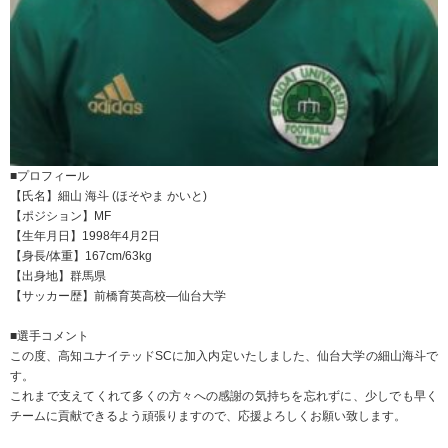
■プロフィール
【氏名】細山 海斗 (ほそやま かいと)
【ポジション】MF
【生年月日】1998年4月2日
【身長/体重】167cm/63kg
【出身地】群馬県
【サッカー歴】前橋育英高校―仙台大学
■選手コメント
この度、高知ユナイテッドSCに加入内定いたしました、仙台大学の細山海斗で
す。
これまで支えてくれて多くの方々への感謝の気持ちを忘れずに、少しでも早く
チームに貢献できるよう頑張りますので、応援よろしくお願い致します。