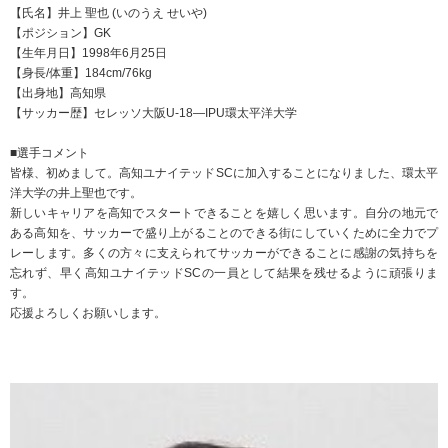
【氏名】井上 聖也 (いのうえ せいや)
【ポジション】GK
【生年月日】1998年6月25日
【身長/体重】184cm/76kg
【出身地】高知県
【サッカー歴】セレッソ大阪U-18―IPU環太平洋大学
■選手コメント
皆様、初めまして。高知ユナイテッドSCに加入することになりました、環太平
洋大学の井上聖也です。
新しいキャリアを高知でスタートできることを嬉しく思います。自分の地元で
ある高知を、サッカーで盛り上がることのできる街にしていくために全力でプ
レーします。多くの方々に支えられてサッカーができることに感謝の気持ちを
忘れず、早く高知ユナイテッドSCの一員として結果を残せるように頑張りま
す。
応援よろしくお願いします。