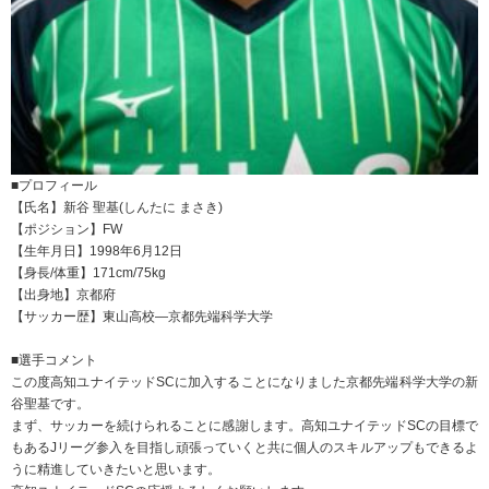
■プロフィール
【氏名】新谷 聖基(しんたに まさき)
【ポジション】FW
【生年月日】1998年6月12日
【身長/体重】171cm/75kg
【出身地】京都府
【サッカー歴】東山高校―京都先端科学大学
■選手コメント
この度高知ユナイテッドSCに加入することになりました京都先端科学大学の新
谷聖基です。
まず、サッカーを続けられることに感謝します。高知ユナイテッドSCの目標で
もあるJリーグ参入を目指し頑張っていくと共に個人のスキルアップもできるよ
うに精進していきたいと思います。