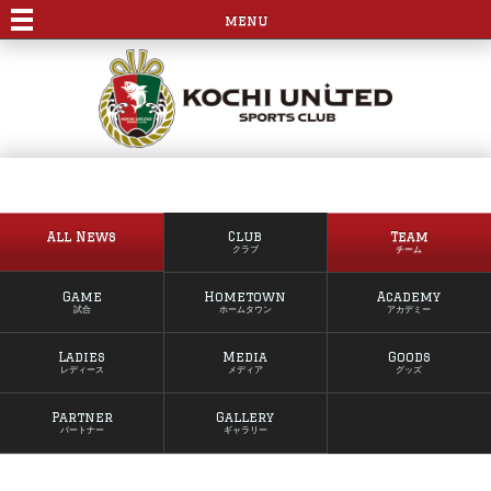
menu
All News
Club
Team
クラブ
チーム
Game
Hometown
Academy
試合
ホームタウン
アカデミー
Ladies
Media
Goods
レディース
メディア
グッズ
Partner
Gallery
パートナー
ギャラリー