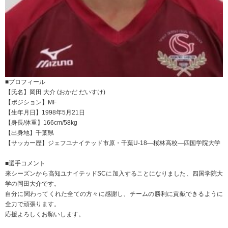
■プロフィール
【氏名】岡田 大介 (おかだ だいすけ)
【ポジション】MF
【生年月日】1998年5月21日
【身長/体重】166cm/58kg
【出身地】千葉県
【サッカー歴】ジェフユナイテッド市原・千葉U-18―桜林高校―四国学院大学
■選手コメント
来シーズンから高知ユナイテッドSCに加入することになりました、四国学院大
学の岡田大介です。
自分に関わってくれた全ての方々に感謝し、チームの勝利に貢献できるように
全力で頑張ります。
応援よろしくお願いします。