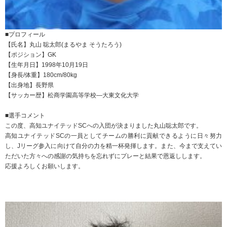
■プロフィール
【氏名】丸山 聡太郎(まるやま そうたろう)
【ポジション】GK
【生年月日】1998年10月19日
【身長/体重】180cm/80kg
【出身地】長野県
【サッカー歴】松商学園高等学校―大東文化大学
■選手コメント
この度、高知ユナイテッドSCへの入団が決まりました丸山聡太郎です。
高知ユナイテッドSCの一員としてチームの勝利に貢献できるように日々努力
し、Jリーグ参入に向けて自分の力を精一杯発揮します。また、今まで支えてい
ただいた方々への感謝の気持ちを忘れずにプレーと結果で恩返しします。
応援よろしくお願いします。