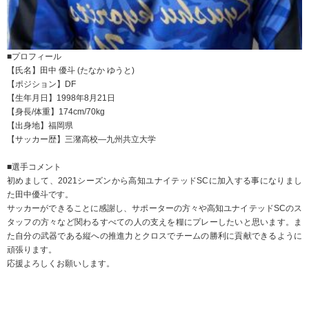
■プロフィール
【氏名】田中 優斗 (たなか ゆうと)
【ポジション】DF
【生年月日】1998年8月21日
【身長/体重】174cm/70kg
【出身地】福岡県
【サッカー歴】三潴高校―九州共立大学
■選手コメント
初めまして、2021シーズンから高知ユナイテッドSCに加入する事になりまし
た田中優斗です。
サッカーができることに感謝し、サポーターの方々や高知ユナイテッドSCのス
タッフの方々など関わるすべての人の支えを糧にプレーしたいと思います。ま
た自分の武器である縦への推進力とクロスでチームの勝利に貢献できるように
頑張ります。
応援よろしくお願いします。