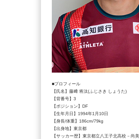
■プロフィール
【氏名】藤﨑 将汰(ふじさき しょうた)
【背番号】3
【ポジション】DF
【生年月日】1994年1月10日
【身長/体重】186cm/79kg
【出身地】東京都
【サッカー歴】東京都立八王子北高校－尚美