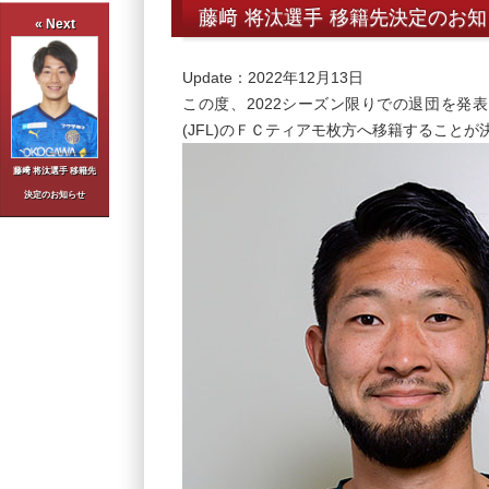
藤﨑 将汰選手 移籍先決定のお
« Next
Update：2022年12月13日
この度、2022シーズン限りでの退団を発
(JFL)のＦＣティアモ枚方へ移籍すること
藤﨑 将汰選手 移籍先
決定のお知らせ