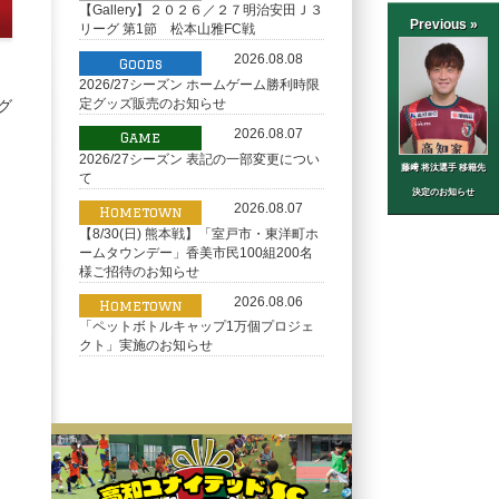
【Gallery】２０２６／２７明治安田Ｊ３
Previous »
リーグ 第1節 松本山雅FC戦
2026.08.08
Goods
2026/27シーズン ホームゲーム勝利時限
定グッズ販売のお知らせ
グ
2026.08.07
Game
2026/27シーズン 表記の一部変更につい
藤﨑 将汰選手 移籍先
て
決定のお知らせ
2026.08.07
Hometown
【8/30(日) 熊本戦】「室戸市・東洋町ホ
ームタウンデー」香美市民100組200名
様ご招待のお知らせ
2026.08.06
Hometown
「ペットボトルキャップ1万個プロジェ
クト」実施のお知らせ