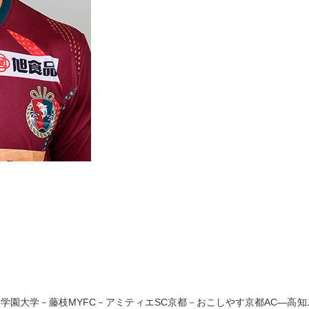
学園大学－藤枝MYFC－アミティエSC京都－おこしやす京都AC―高知