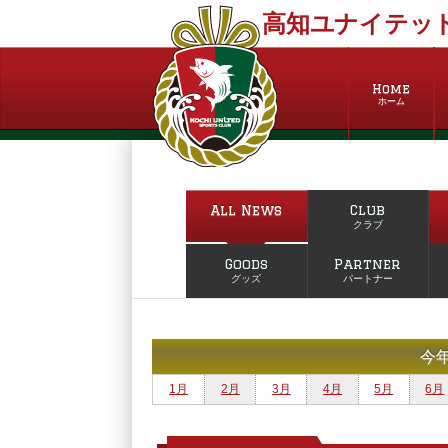
高知ユナイテッド
Home
ホーム
All News
Club
クラブ
Goods
Partner
グッズ
パートナー
今
1月
2月
3月
4月
5月
6月