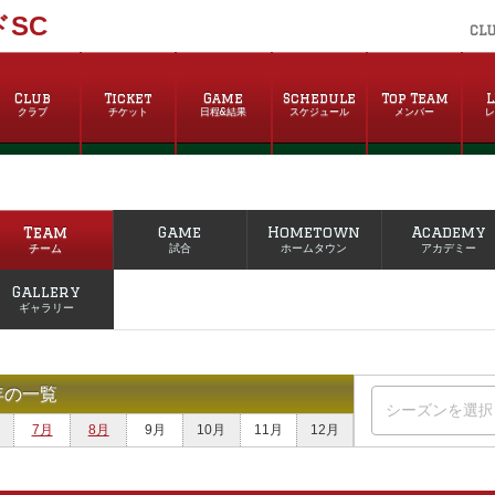
SC
CL
Club
Ticket
Game
Schedule
Top Team
L
クラブ
チケット
日程&結果
スケジュール
メンバー
Team
Game
Hometown
Academy
チーム
試合
ホームタウン
アカデミー
Gallery
ギャラリー
年の一覧
7月
8月
9月
10月
11月
12月