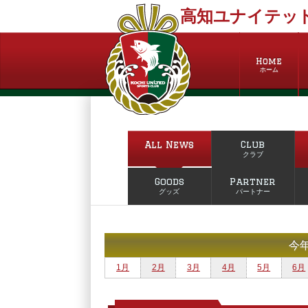
高知ユナイテッド
Home
ホーム
All News
Club
クラブ
Goods
Partner
グッズ
パートナー
今
1月
2月
3月
4月
5月
6月