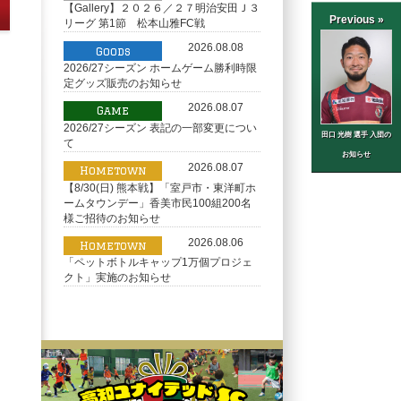
【Gallery】２０２６／２７明治安田Ｊ３
Previous »
リーグ 第1節 松本山雅FC戦
2026.08.08
Goods
2026/27シーズン ホームゲーム勝利時限
定グッズ販売のお知らせ
2026.08.07
Game
2026/27シーズン 表記の一部変更につい
田口 光樹 選手 入団の
て
お知らせ
2026.08.07
Hometown
【8/30(日) 熊本戦】「室戸市・東洋町ホ
ームタウンデー」香美市民100組200名
様ご招待のお知らせ
2026.08.06
Hometown
「ペットボトルキャップ1万個プロジェ
クト」実施のお知らせ