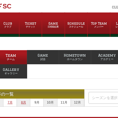
SC
CL
Club
Ticket
Game
Schedule
Top Team
L
クラブ
チケット
日程&結果
スケジュール
メンバー
Team
Game
Hometown
Academy
チーム
試合
ホームタウン
アカデミー
Gallery
ギャラリー
年の一覧
7月
8月
9月
10月
11月
12月