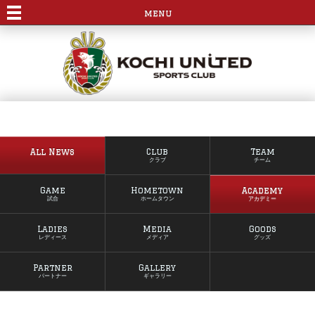
menu
All News
Club
Team
クラブ
チーム
Game
Hometown
Academy
試合
ホームタウン
アカデミー
Ladies
Media
Goods
レディース
メディア
グッズ
Partner
Gallery
パートナー
ギャラリー