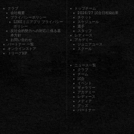
クラブ
トップチーム
会社概要
2026/27 試合日程&結果
プライバシーポリシー
チケット
LINEミニアプリ プライバシー
スケジュール
ポリシー
選手
反社会的勢力への対応に係る基
スタッフ
本方針
レディース
お問い合わせ
アカデミー
パートナー 一覧
ジュニアユース
オンラインストア
スクール
ＪリーグHP
ニュース一覧
クラブ
チーム
試合
イベント
ギャラリー
アカデミー
レディース
メディア
グッズ
パートナー