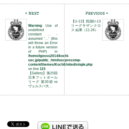
« Next
Previous »
【U-13】四国U-13
Warning
: Use of
リーグサザンクロ
undefined
ス 結果（11.26）
constant … -
assumed '…' (this
will throw an Error
in a future version
of PHP) in
/home/igosso2014/kochi-
usc.jp/public_html/uscpress/wp-
content/themes/KochiUnited/single.php
on line
115
【Gallery】第25回
日本フットボール
リーグ 第30節 vs
ヴェルスパ大…