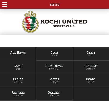
menu
All News
Club
Team
クラブ
チーム
Game
Hometown
Academy
試合
ホームタウン
アカデミー
Ladies
Media
Goods
レディース
メディア
グッズ
Partner
Gallery
パートナー
ギャラリー