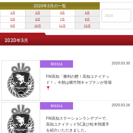
2020年3月の一覧
1月
2月
3月
4月
5月
6月
7月
8月
9月
10月
11月
12月
2020年3月
2020.03.30
Media
FM高知「勝利の鰹！高知ユナイテッ
ド！」今朝は横竹翔キャプテンが登場
2020.03.26
Media
FM高知ステーションランデブーで、
高知ユナイテッドSC及び松本翔選手
を紹介いただきました。