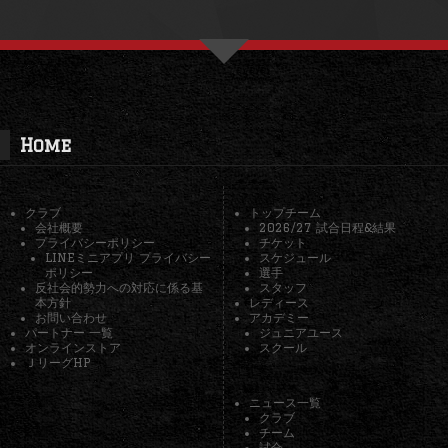
Home
クラブ
トップチーム
会社概要
2026/27 試合日程&結果
プライバシーポリシー
チケット
LINEミニアプリ プライバシー
スケジュール
ポリシー
選手
反社会的勢力への対応に係る基
スタッフ
本方針
レディース
お問い合わせ
アカデミー
パートナー 一覧
ジュニアユース
オンラインストア
スクール
ＪリーグHP
ニュース一覧
クラブ
チーム
試合