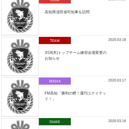
高知県濵田省司知事を訪問
2020.03.18
Team
3/19(木)トップチーム練習会場変更の
お知らせ
2020.03.17
Media
FM高知「勝利の鰹！週刊ユナイテッ
ド！」
2020.03.16
Game